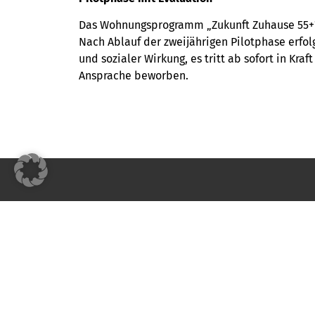
Das Wohnungsprogramm „Zukunft Zuhause 55+“ 
Nach Ablauf der zweijährigen Pilotphase erfolg
und sozialer Wirkung, es tritt ab sofort in Kra
Ansprache beworben.
Ich bin Mieter
Ich suche ein
Mietportal
Wohnraum
Mietservice
Park- & Stellpl
Notfall
Gewerbeimmob
Technische Hilfe