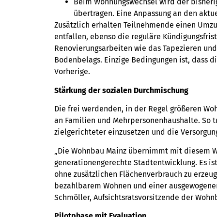
Beim Wohnungswechsel wird der bisheri
übertragen. Eine Anpassung an den aktuel
Zusätzlich erhalten Teilnehmende einen Umzu
entfallen, ebenso die reguläre Kündigungsfri
Renovierungsarbeiten wie das Tapezieren und
Bodenbelags. Einzige Bedingungen ist, dass 
Vorherige.
Stärkung der sozialen Durchmischung
Die frei werdenden, in der Regel größeren W
an Familien und Mehrpersonenhaushalte. So 
zielgerichteter einzusetzen und die Versorgun
„Die Wohnbau Mainz übernimmt mit diesem W
generationengerechte Stadtentwicklung. Es is
ohne zusätzlichen Flächenverbrauch zu erzeuge
bezahlbarem Wohnen und einer ausgewogenen s
Schmöller, Aufsichtsratsvorsitzende der Wohn
Pilotphase mit Evaluation