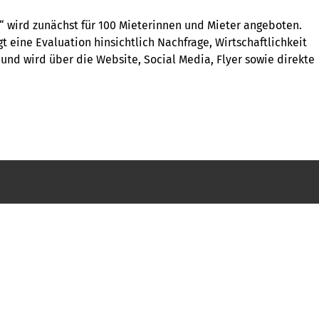
wird zunächst für 100 Mieterinnen und Mieter angeboten.
t eine Evaluation hinsichtlich Nachfrage, Wirtschaftlichkeit
ft und wird über die Website, Social Media, Flyer sowie direkte
e Wohnung
Die Wohnbau
Bauvorhaben
ätze
Soziales
ilien
Über uns
Presse
Jobs