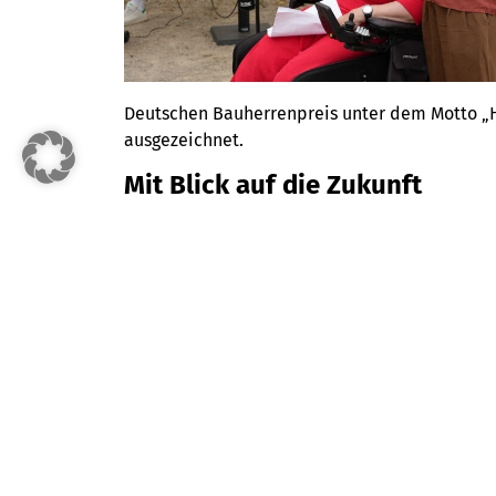
Deutschen Bauherrenpreis unter dem Motto „
ausgezeichnet.
Mit Blick auf die Zukunft
Mit dem Jubiläum verbindet die Wohnbau Main
barrierefreies und sozial orientiertes Wohnen 
Mainz.
Ich bin Mieter
Ich suche ein